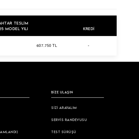
AHTAR TESLIM
5 MODEL YILI
KREDI
607.750 TL
-
BİZE ULAŞIN
SİZİ ARAYALIM
SERVİS RANDEVUSU
AMLANDI)
TEST SÜRÜŞÜ