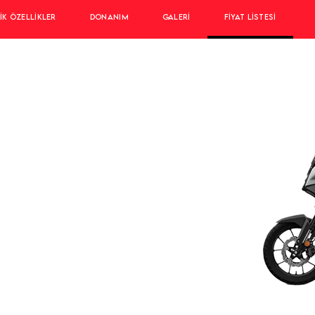
IK ÖZELLIKLER
DONANIM
GALERI
FIYAT LISTESI