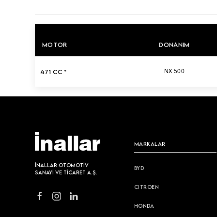
MOTOR
DONANIM
471 CC *
NX 500
MARKALAR
İNALLAR OTOMOTİV
BYD
SANAYİ VE TİCARET A.Ş.
CITROEN
HONDA