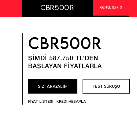
CBR500R
GENEL BAKIŞ
CBR500R
ŞİMDİ 587.750 TL’DEN
BAŞLAYAN FİYATLARLA
SİZİ ARAYALIM
TEST SÜRÜŞÜ
FİYAT LİSTESİ
KREDİ HESAPLA