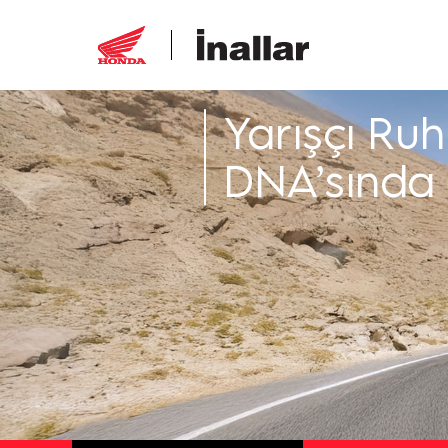
Yarışçı Ruh
DNA’sında