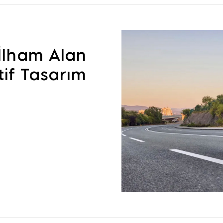
 İlham Alan
tif Tasarım