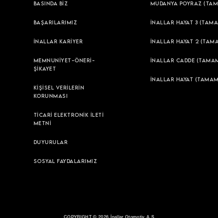
BASINDA BİZ
MUDANYA POYRAZ (TAM
BAŞARILARIMIZ
İNALLAR HAYAT 3 (TAMA
İNALLAR KARİYER
İNALLAR HAYAT 2 (TAM
MEMNUNİYET-ÖNERİ-
İNALLAR CADDE (TAMAM
ŞİKAYET
İNALLAR HAYAT (TAMAM
KİŞİSEL VERİLERİN
KORUNMASI
TİCARİ ELEKTRONİK İLETİ
METNİ
DUYURULAR
SOSYAL FAYDALARIMIZ
COPYRIGHT © 2026 İnallar Otomotiv A.Ş