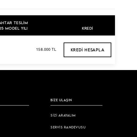
AHTAR TESLIM
5 MODEL YILI
KREDI
KREDI HESAPLA
158.000 TL
BİZE ULAŞIN
SİZİ ARAYALIM
SERVİS RANDEVUSU