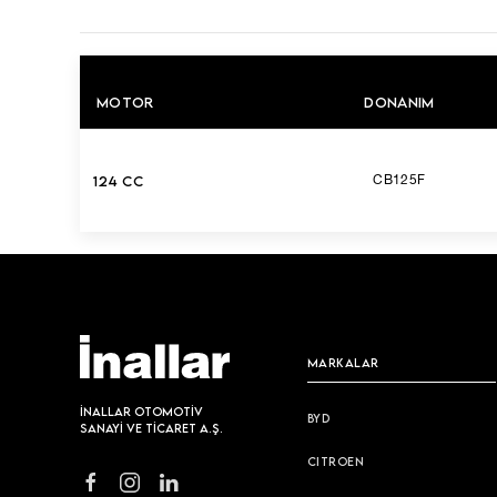
MOTOR
DONANIM
124 CC
CB125F
MARKALAR
İNALLAR OTOMOTİV
BYD
SANAYİ VE TİCARET A.Ş.
CITROEN