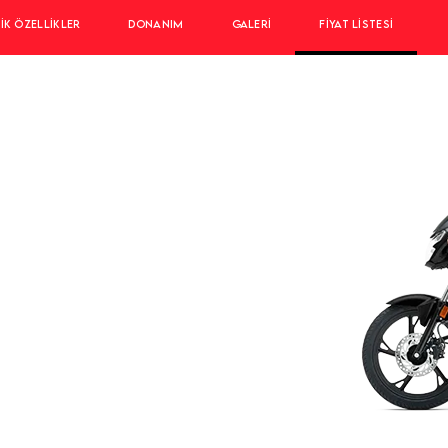
IK ÖZELLIKLER
DONANIM
GALERI
FIYAT LISTESI