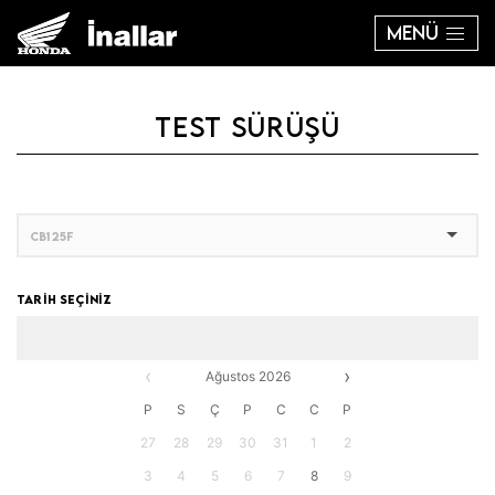
MENÜ
TEST SÜRÜŞÜ
TARİH SEÇİNİZ
‹
›
Ağustos 2026
P
S
Ç
P
C
C
P
27
28
29
30
31
1
2
3
4
5
6
7
8
9