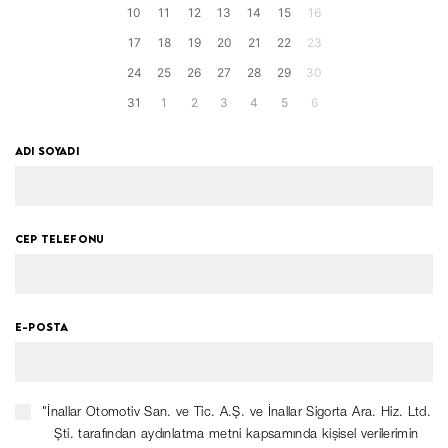
10
11
12
13
14
15
16
17
18
19
20
21
22
23
24
25
26
27
28
29
30
31
1
2
3
4
5
6
ADI SOYADI
CEP TELEFONU
E-POSTA
"İnallar Otomotiv San. ve Tic. A.Ş. ve İnallar Sigorta Ara. Hiz. Ltd.
Şti. tarafından aydınlatma metni kapsamında kişisel verilerimin