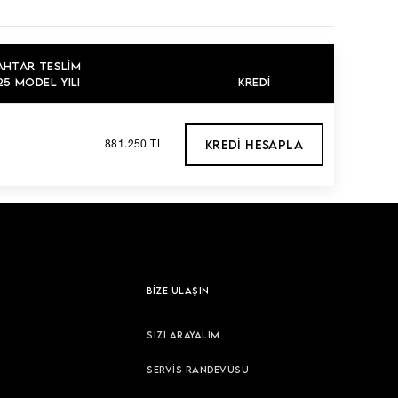
AHTAR TESLIM
5 MODEL YILI
KREDI
KREDI HESAPLA
881.250 TL
BİZE ULAŞIN
SİZİ ARAYALIM
SERVİS RANDEVUSU