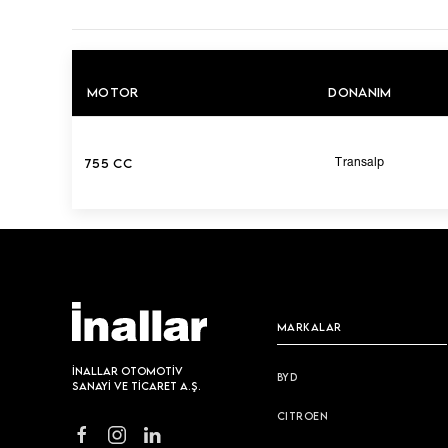
MOTOR
DONANIM
755 CC
Transalp
MARKALAR
İNALLAR OTOMOTİV
BYD
SANAYİ VE TİCARET A.Ş.
CITROEN