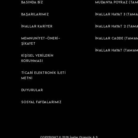
BASINDA BİZ
MUDANYA POYRAZ (TAM
BAŞARILARIMIZ
İNALLAR HAYAT 3 (TAMA
İNALLAR KARİYER
İNALLAR HAYAT 2 (TAM
MEMNUNİYET-ÖNERİ-
İNALLAR CADDE (TAMAM
ŞİKAYET
İNALLAR HAYAT (TAMAM
KİŞİSEL VERİLERİN
KORUNMASI
TİCARİ ELEKTRONİK İLETİ
METNİ
DUYURULAR
SOSYAL FAYDALARIMIZ
COPYRIGHT © 2026 İnallar Otomotiv A.Ş