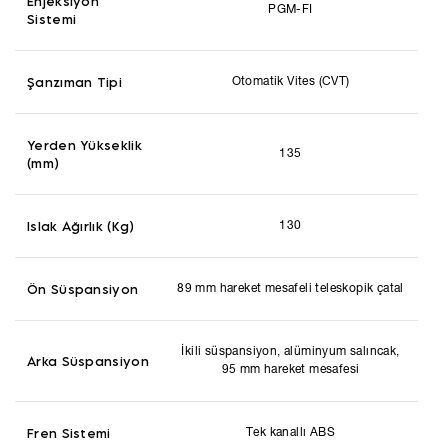
Enjeksiyon
PGM-FI
Sistemi
Şanzıman Tipi
Otomatik Vites (CVT)
Yerden Yükseklik
135
(mm)
Islak Ağırlık (Kg)
130
Ön Süspansiyon
89 mm hareket mesafeli teleskopik çatal
İkili süspansiyon, alüminyum salıncak,
Arka Süspansiyon
95 mm hareket mesafesi
Fren Sistemi
Tek kanallı ABS