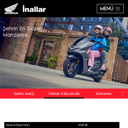
MENÜ
Şehrin En Güzel
Manzarası
GENEL BAKIŞ
TEKNIK ÖZELLIKLER
DONANIM
Teknik Özellikler
PCX125