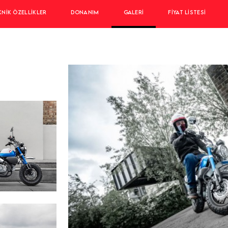
KNIK ÖZELLIKLER
DONANIM
GALERI
FIYAT LISTESI