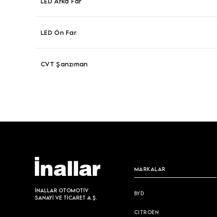
LED Arka Far
LED Ön Far
CVT Şanzıman
MARKALAR
İNALLAR OTOMOTİV
BYD
SANAYİ VE TİCARET A.Ş.
CITROEN