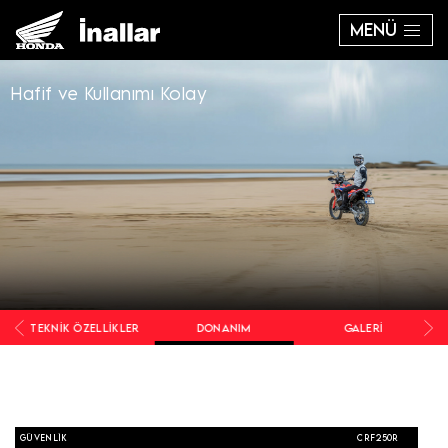
MENÜ
Hafif ve Kullanımı Kolay
TEKNIK ÖZELLIKLER
DONANIM
GALERI
GÜVENLIK
CRF250R