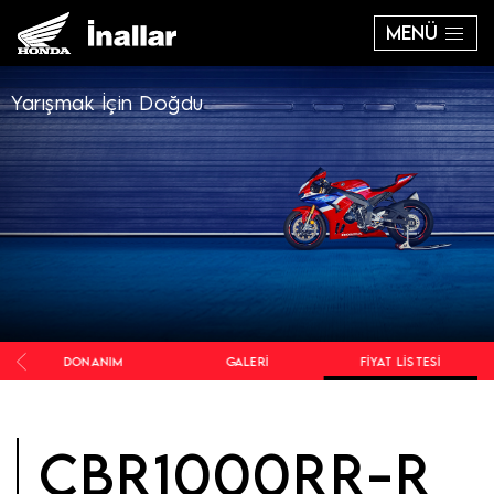
MENÜ
Yarışmak İçin Doğdu
R
DONANIM
GALERI
FIYAT LISTESI
CBR1000RR-R