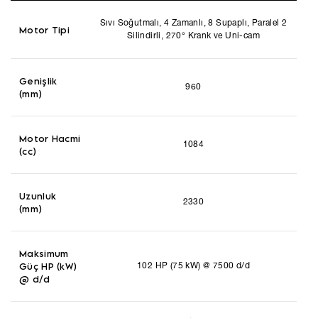
Sıvı Soğutmalı, 4 Zamanlı, 8 Supaplı, Paralel 2
Motor Tipi
Silindirli, 270° Krank ve Uni-cam
Genişlik
960
(mm)
Motor Hacmi
1084
(cc)
Uzunluk
2330
(mm)
Maksimum
Güç HP (kW)
102 HP (75 kW) @ 7500 d/d
@ d/d