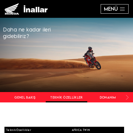
MENÜ
Daha ne kadar ileri
gidebiliriz?
GENEL BAKIŞ
TEKNIK ÖZELLIKLER
DONANIM
Teknik Özellikler
AFRICA TWIN