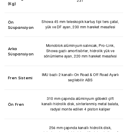
231
(Kg)
Ön
Showa 45 mm teleskopik kartuş tipi ters çatal,
Süspansiyon
yük ve DF ayarı, 230 mm hareket mesafesi
Monoblok alüminyum salıncak, Pro-Link,
Arka
Showa gazlı amortisörler, hidrolik yük ve
Süspansiyon
sönümleme ayarı, 220 mm hareket mesafesi
IMU bazlı 2 kanallı-On Road & Off Road Ayarlı
Fren Sistemi
seçilebilir ABS
310 mm çapında alüminyum göbekli çift
Ön Fren
kanallı hidrolik disk, sinterlenmiş metal balata,
radyal monte edilen 4 piston kaliper
256 mm çapında kanallı hidrolik disk,