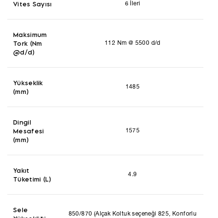
Vites Sayısı
6 İleri
Maksimum
Tork (Nm
112 Nm @ 5500 d/d
@d/d)
Yükseklik
1485
(mm)
Dingil
Mesafesi
1575
(mm)
Yakıt
4.9
Tüketimi (L)
Sele
850/870 (Alçak Koltuk seçeneği 825, Konforlu