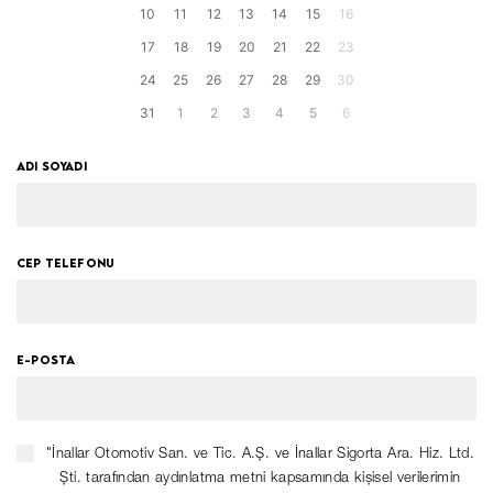
10
11
12
13
14
15
16
17
18
19
20
21
22
23
24
25
26
27
28
29
30
31
1
2
3
4
5
6
ADI SOYADI
CEP TELEFONU
E-POSTA
"İnallar Otomotiv San. ve Tic. A.Ş. ve İnallar Sigorta Ara. Hiz. Ltd.
Şti. tarafından aydınlatma metni kapsamında kişisel verilerimin