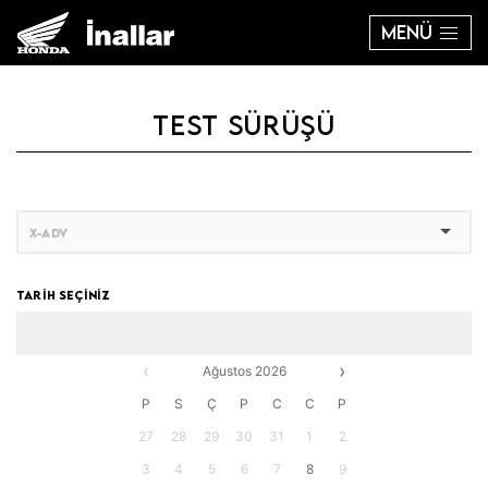
MENÜ
TEST SÜRÜŞÜ
TARİH SEÇİNİZ
‹
›
Ağustos 2026
P
S
Ç
P
C
C
P
27
28
29
30
31
1
2
3
4
5
6
7
8
9