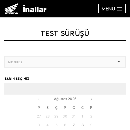
MENÜ
TEST SÜRÜŞÜ
TARİH SEÇİNİZ
‹
›
Ağustos 2026
P
S
Ç
P
C
C
P
27
28
29
30
31
1
2
3
4
5
6
7
8
9