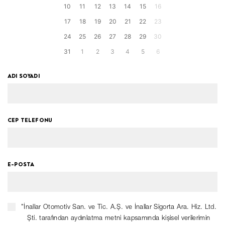
10
11
12
13
14
15
16
17
18
19
20
21
22
23
24
25
26
27
28
29
30
31
1
2
3
4
5
6
ADI SOYADI
CEP TELEFONU
E-POSTA
"İnallar Otomotiv San. ve Tic. A.Ş. ve İnallar Sigorta Ara. Hiz. Ltd.
Şti. tarafından aydınlatma metni kapsamında kişisel verilerimin