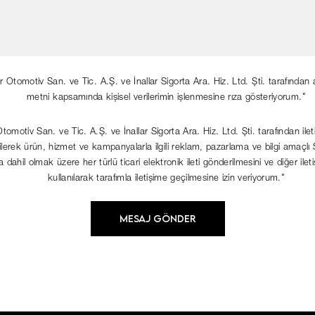
ar Otomotiv San. ve Tic. A.Ş. ve İnallar Sigorta Ara. Hiz. Ltd. Şti. tarafından
metni kapsamında kişisel verilerimin işlenmesine rıza gösteriyorum."
Otomotiv San. ve Tic. A.Ş. ve İnallar Sigorta Ara. Hiz. Ltd. Şti. tarafından ileti
lerek ürün, hizmet ve kampanyalarla ilgili reklam, pazarlama ve bilgi amaç
 dahil olmak üzere her türlü ticari elektronik ileti gönderilmesini ve diğer ileti
kullanılarak tarafımla iletişime geçilmesine izin veriyorum."
MESAJ GÖNDER