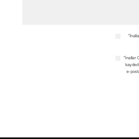
"İnall
"İnallar 
kaydedi
e-posta