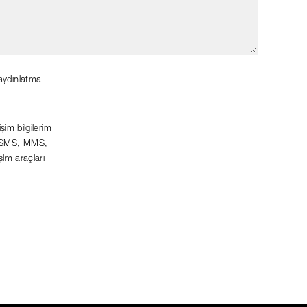
 aydınlatma
şim bilgilerim
lı SMS, MMS,
şim araçları